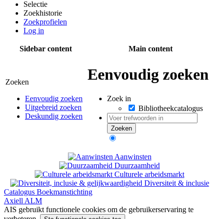
Selectie
Zoekhistorie
Zoekprofielen
Log in
Sidebar content
Main content
Eenvoudig zoeken
Zoeken
Zoek in
Eenvoudig zoeken
Uitgebreid zoeken
Bibliotheekcatalogus
Deskundig zoeken
Aanwinsten
Duurzaamheid
Culturele arbeidsmarkt
Diversiteit & inclusie
Catalogus Boekmanstichting
Axiell ALM
AIS gebruikt functionele cookies om de gebruikerservaring te
verbeteren.