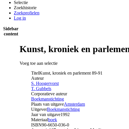
Selectie
Zoekhistorie
Zoekprofielen
Log in
Sidebar
content
Kunst, kroniek en parlemen
Voeg toe aan selectie
Titel
Kunst, kroniek en parlement 89-91
Auteur
S. Hoogervorst
T. Gubbels
Corporatieve auteur
Boekmanstichting
Plaats van uitgave
Amsterdam
Uitgever
Boekmanstichting
Jaar van uitgave
1992
Materiaal
boek
ISBN
90-6650-036-0