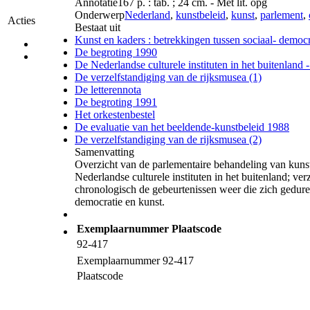
Annotatie
167 p. : tab. ; 24 cm. - Met lit. opg
Onderwerp
Nederland
,
kunstbeleid
,
kunst
,
parlement
,
Acties
Bestaat uit
Kunst en kaders : betrekkingen tussen sociaal- democr
De begroting 1990
De Nederlandse culturele instituten in het buitenland - 
De verzelfstandiging van de rijksmusea (1)
De letterennota
De begroting 1991
Het orkestenbestel
De evaluatie van het beeldende-kunstbeleid 1988
De verzelfstandiging van de rijksmusea (2)
Samenvatting
Overzicht van de parlementaire behandeling van kunst
Nederlandse culturele instituten in het buitenland; ve
chronologisch de gebeurtenissen weer die zich gedure
democratie en kunst.
Exemplaarnummer
Plaatscode
92-417
Exemplaarnummer
92-417
Plaatscode