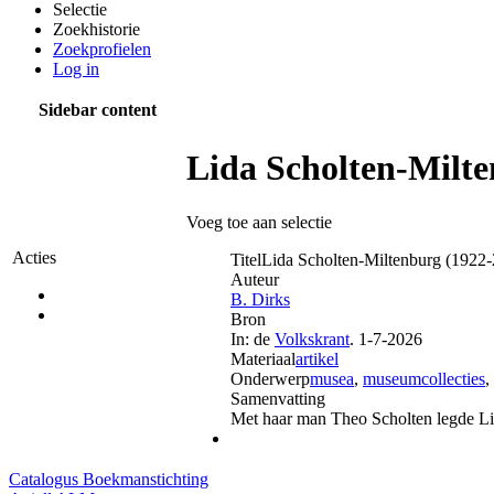
Selectie
Zoekhistorie
Zoekprofielen
Log in
Sidebar content
Lida Scholten-Milte
Voeg toe aan selectie
Acties
Titel
Lida Scholten-Miltenburg (1922
Auteur
B. Dirks
Bron
In:
de
Volkskrant
. 1-7-2026
Materiaal
artikel
Onderwerp
musea
,
museumcollecties
,
Samenvatting
Met haar man Theo Scholten legde Li
Catalogus Boekmanstichting