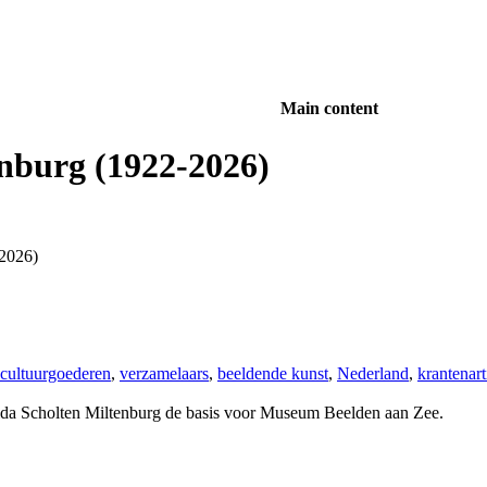
Main content
nburg (1922-2026)
-2026)
cultuurgoederen
,
verzamelaars
,
beeldende kunst
,
Nederland
,
krantenar
da Scholten Miltenburg de basis voor Museum Beelden aan Zee.