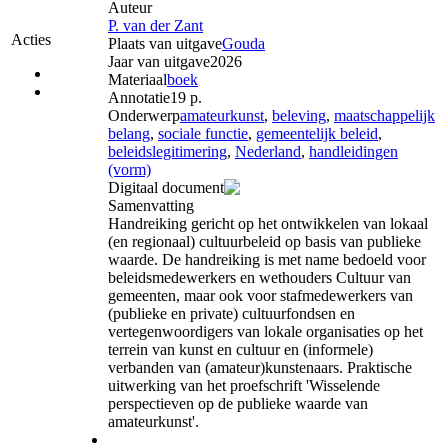
Auteur
P. van der Zant
Acties
Plaats van uitgave
Gouda
Jaar van uitgave
2026
Materiaal
boek
Annotatie
19 p.
Onderwerp
amateurkunst
,
beleving
,
maatschappelijk
belang
,
sociale functie
,
gemeentelijk beleid
,
beleidslegitimering
,
Nederland
,
handleidingen
(vorm)
Digitaal document
Samenvatting
Handreiking gericht op het ontwikkelen van lokaal
(en regionaal) cultuurbeleid op basis van publieke
waarde. De handreiking is met name bedoeld voor
beleidsmedewerkers en wethouders Cultuur van
gemeenten, maar ook voor stafmedewerkers van
(publieke en private) cultuurfondsen en
vertegenwoordigers van lokale organisaties op het
terrein van kunst en cultuur en (informele)
verbanden van (amateur)kunstenaars. Praktische
uitwerking van het proefschrift 'Wisselende
perspectieven op de publieke waarde van
amateurkunst'.