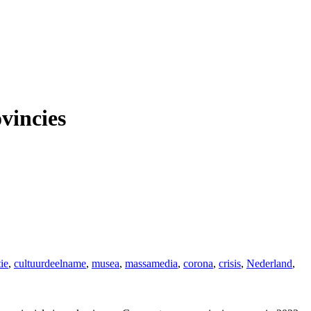
vincies
ie
,
cultuurdeelname
,
musea
,
massamedia
,
corona
,
crisis
,
Nederland
,