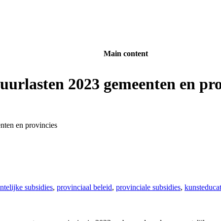
Main content
tuurlasten 2023 gemeenten en pro
nten en provincies
telijke subsidies
,
provinciaal beleid
,
provinciale subsidies
,
kunsteducat