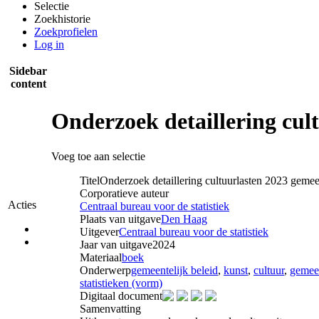
Selectie
Zoekhistorie
Zoekprofielen
Log in
Sidebar
content
Onderzoek detaillering cul
Voeg toe aan selectie
Titel
Onderzoek detaillering cultuurlasten 2023 gemee
Corporatieve auteur
Acties
Centraal bureau voor de statistiek
Plaats van uitgave
Den Haag
Uitgever
Centraal bureau voor de statistiek
Jaar van uitgave
2024
Materiaal
boek
Onderwerp
gemeentelijk beleid
,
kunst
,
cultuur
,
gemeen
statistieken (vorm)
Digitaal document
Samenvatting