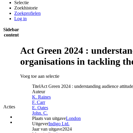
Selectie
Zoekhistorie
Zoekprofielen
Log in
Sidebar
content
Act Green 2024 : understand
organisations in tackling t
Voeg toe aan selectie
Titel
Act Green 2024 : understanding audience attitudes
Auteur
K. Raines
F. Carr
Acties
E. Oates
John. C.
Plaats van uitgave
London
Uitgever
Indigo Ltd.
Jaar van uitgave
2024