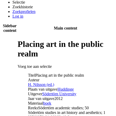
Selectie
Zoekhistorie
Zoekprofielen
Log in
Sidebar
Main content
content
Placing art in the public
realm
Voeg toe aan selectie
Titel
Placing art in the public realm
Auteur
H. Nilsson (ed.)‎
Plaats van uitgave
Huddinge
Uitgever
Södertörn University
Jaar van uitgave
2012
Materiaal
boek
Reeks
Södertörn academic studies; 50
Södertörn studies in art history and aesthetics; 1