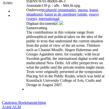
ISBN
978-91-86069-48-3
Acties
Annotatie
139 p. : afb. - Met lit.opg.
Onderwerp
culturele organisaties
,
musea
,
kunst
,
straatkunst
,
kunst in de openbare ruimte
,
essays
(vorm)
,
internationaal
Digitaal document
Samenvatting
The contributions in this volume range from
philosophical and political takes on the idea of the
public to texts that understand the current situation
from the point of view of the art scene. Thinkers
such as Chantal Mouffe, Jürgen Habermas and
Giorgio Agamben meet, for example, with local
Swedish graffiti, the international digital world and
multicultural New Delhi. All offer perspectives on
what the public-and the private-realms might mean.
Texts were originally presented at the symposium
Placing Art in the Public Realm, which was held at
Konstfack University College of Arts, Crafts and
Design in August 2007.
Catalogus Boekmanstichting
Axiell ALM