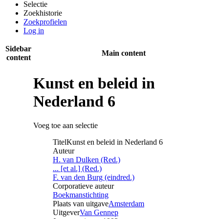
Selectie
Zoekhistorie
Zoekprofielen
Log in
Sidebar
Main content
content
Kunst en beleid in
Nederland 6
Voeg toe aan selectie
Titel
Kunst en beleid in Nederland 6
Auteur
H. van Dulken (Red.)‎
... [et al.] (Red.)‎
F. van den Burg (eindred.)‎
Corporatieve auteur
Boekmanstichting
Plaats van uitgave
Amsterdam
Uitgever
Van Gennep